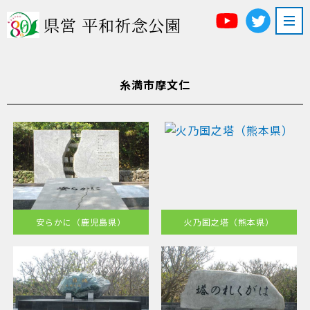
県営 平和祈念公園
糸満市摩文仁
安らかに（鹿児島県）
火乃国之塔（熊本県）