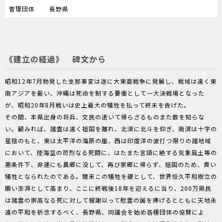
管理団体
長野県
《建立の経過》 碑文から
昭和12年7月勃発した支那事変は遂に大東亜戦争に発展し、戦域は遠く東
南アジアを蔽い、沖縄は死命を制する要衝として一大決戦場となった
が、昭和20年8月戦いは史上最大の犠牲を払って終末を告げた。
その間、本県出身の将兵、文民の逝いて帰らざるものまた数を知らな
い。顧みれば、諸霊は遠く祖国を離れ、北漠に北斗を仰ぎ、南溟は十字の
星陰のもと、東は太平洋の海原の崖、西は印度洋の波打つ限りの諸地域
において、陸海空の苛烈なる死闘に、はたまた言語に絶する気象風土等の
悪条件下、非運にも異郷に没して、再び家郷に帰らず、祖国のため、貴い
犠牲となられたのである。爾来この犠牲を礎として、世界恒久平和樹立の
願い澎湃として高まり、ここに終戦後18年を迎えるに当り、200万県民
は諸霊の崇高なる死に対して報謝以って慰霊の誠を捧げるとともに天地永
遠の平和を祈念するべく、長野県、同議会を始め各種団体の協賛によ