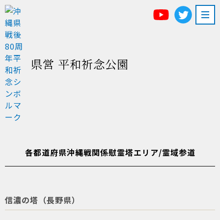
県営 平和祈念公園
各都道府県沖縄戦関係慰霊塔エリア/霊域参道
信濃の塔（長野県）