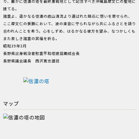
り、厳かに信濃の塔を最終激戦地として記念すべき沖縄島摩文仁の聖地に
建てる。
諸霊よ、遥かなる信濃の故山清流より選ばれた銘石に想いを寄せられ、
ここ摩文仁の景勝において、波の楽音に守られながら共にふるさとを語り
合われんことを希う。心をしずめ、はるかなる彼方を望み、なつかしくも
また哀しき諸霊の冥福を祈る。
昭和39年3月
長野県出身戦没者慰霊平和塔建設期成会長
長野県議会議長 西沢寛志謹誌
マップ