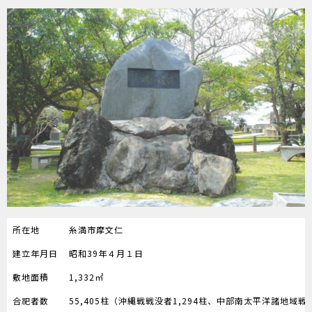
所在地
糸満市摩文仁
建立年月日
昭和39年４月１日
敷地面積
1,332㎡
合祀者数
55,405柱（沖縄戦戦没者1,294柱、中部南太平洋諸地域戦没