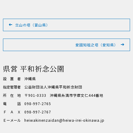
投
稿
立山の塔（富山県）
ナ
ビ
ゲ
愛國知祖之塔（愛知県）
ー
シ
ョ
県営 平和祈念公園
ン
設置者
沖縄県
指定管理者
公益財団法人沖縄県平和祈念財団
所在地
〒901-0333
沖縄県糸満市字摩文仁444番地
電話
098-997-2765
ＦＡＸ
098-997-2767
Ｅーメール
heiwakinenzaidan
heiwa-irei-okinawa.jp