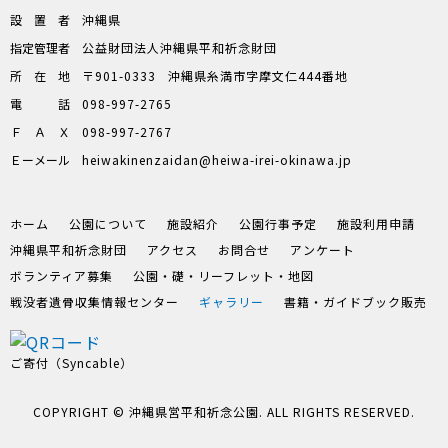
設置者
沖縄県
指定管理者
公益財団法人沖縄県平和祈念財団
所在地
〒901-0333
沖縄県糸満市字摩文仁444番地
電話
098-997-2765
ＦＡＸ
098-997-2767
Ｅーメール
heiwakinenzaidan
heiwa-irei-okinawa.jp
ホーム
公園について
施設紹介
公園行事予定
施設利用申請
沖縄県平和祈念財団
アクセス
お問合せ
アンケート
ボランティア募集
公園・礎・リーフレット・地図
戦没者遺骨収集情報センター
ギャラリー
書籍・ガイドブック販売
ご寄付（Syncable）
COPYRIGHT © 沖縄県営平和祈念公園. ALL RIGHTS RESERVED.