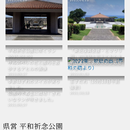
平和祈念公園に咲くラン
「東北復興支援・ヒマワリ
2025/06/02
畑」が満開を迎えておりま
サルスベリの花と園内を散
明けましておめでとうござ
2025/06/02
す
歩するアヒルの画像
います。
2024/04/02
2023/09/27
2022/01/04
季節はずれのスイカが実り
玉すだれ（10月18日午前
ました。
撮影）
公園内で着生に成功！きれ
2021/11/11
2021/10/18
いなランが咲きました。
2021/09/27
県営 平和祈念公園