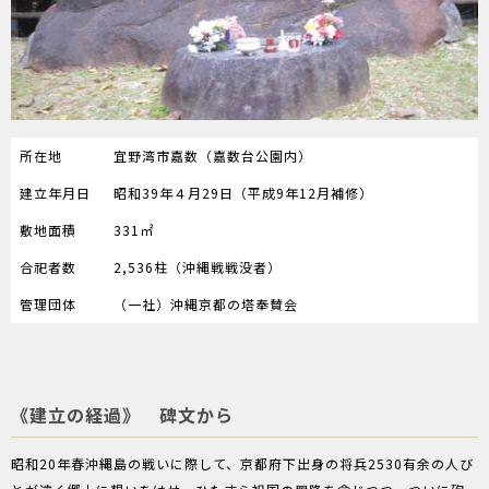
所在地
宜野湾市嘉数（嘉数台公園内）
建立年月日
昭和39年４月29日（平成9年12月補修）
敷地面積
331㎡
合祀者数
2,536柱（沖縄戦戦没者）
管理団体
（一社）沖縄京都の塔奉賛会
《建立の経過》 碑文から
昭和20年春沖縄島の戦いに際して、京都府下出身の将兵2530有余の人び