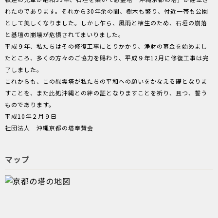
れたのであります。それから30年余の間、樹木も繁り、付近一帯も公園
として美しくなりました。しかし乍ら、風雨と植生のため、石垣の崩落
と基壇の崩壊が危惧されてまいりました。
平成９年、私たちはその修復工事にとりかかり、浄財の募金を始めまし
たところ、多くの方々のご協力を賜わり、平成９年12月に修復工事は完
了しました。
これからも、この慰霊塔が私たちの平和への願いをかなえる礎となりま
すことを、また此処沖縄との絆の証となりますことを祈り、且つ、誓う
ものであります。
平成10年２月９日
社団法人 沖縄京都の塔奉賛会
マップ