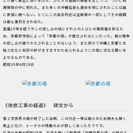
とが遠く郷土に想いをはせ、ひたすら祖国の興隆を念じつつ、ついに砲
煙弾雨の中に倒れた。また多くの沖縄住民も運命を倶にされたことは誠
に哀惜に絶へない。とくにこの高台附近は主戦場の一部としてその戦闘
は最も激烈をきわめた。
星霜19年を経て今この悲しみの地にそれらの人びとの御冥福を祈るた
め、京都府市民によって「京都の塔」が建立されるにいたった。再び戦争
の悲しみが繰りかえされることのないよう、また併せて沖縄と京都とを
結ぶ文化と有好の絆がますますかためられるようこの塔に切なる願いを
よせるものである。
昭和39年4月29日
《改修工事の経過》 碑文から
第２次世界大戦が終了した当時、この付近一帯は戦火のため樹木も無く
焦土と化け、トーチカの残骸のみが寂しくあったそうです。
私達の先輩が昭和39年、石垣を築いて慰霊塔「沖縄京都の塔」が建立さ