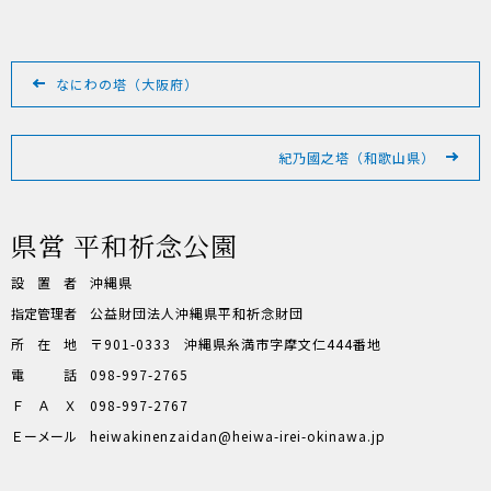
投
稿
なにわの塔（大阪府）
ナ
ビ
ゲ
紀乃國之塔（和歌山県）
ー
シ
ョ
県営 平和祈念公園
ン
設置者
沖縄県
指定管理者
公益財団法人沖縄県平和祈念財団
所在地
〒901-0333
沖縄県糸満市字摩文仁444番地
電話
098-997-2765
ＦＡＸ
098-997-2767
Ｅーメール
heiwakinenzaidan
heiwa-irei-okinawa.jp