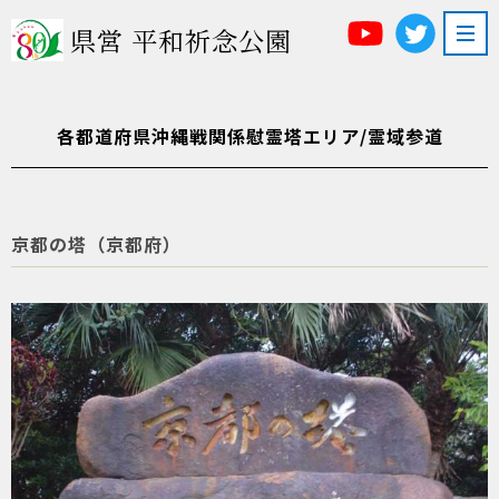
県営 平和祈念公園
各都道府県沖縄戦関係慰霊塔エリア/霊域参道
京都の塔（京都府）