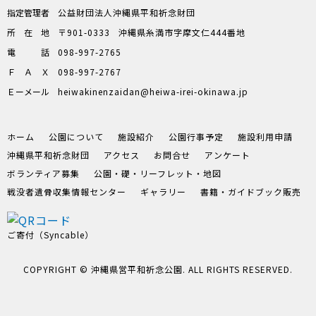
ン
指定管理者
公益財団法人沖縄県平和祈念財団
所在地
〒901-0333
沖縄県糸満市字摩文仁444番地
電話
098-997-2765
ＦＡＸ
098-997-2767
Ｅーメール
heiwakinenzaidan
heiwa-irei-okinawa.jp
ホーム
公園について
施設紹介
公園行事予定
施設利用申請
沖縄県平和祈念財団
アクセス
お問合せ
アンケート
ボランティア募集
公園・礎・リーフレット・地図
戦没者遺骨収集情報センター
ギャラリー
書籍・ガイドブック販売
ご寄付（Syncable）
COPYRIGHT © 沖縄県営平和祈念公園. ALL RIGHTS RESERVED.