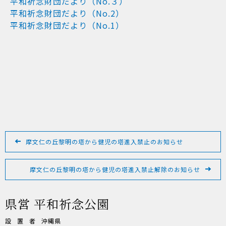
平和祈念財団だより（No.３）
平和祈念財団だより（No.2）
平和祈念財団だより（No.1）
投
稿
摩文仁の丘黎明の塔から健児の塔進入禁止のお知らせ
ナ
ビ
摩文仁の丘黎明の塔から健児の塔進入禁止解除のお知らせ
ゲ
ー
県営 平和祈念公園
シ
ョ
設置者
沖縄県