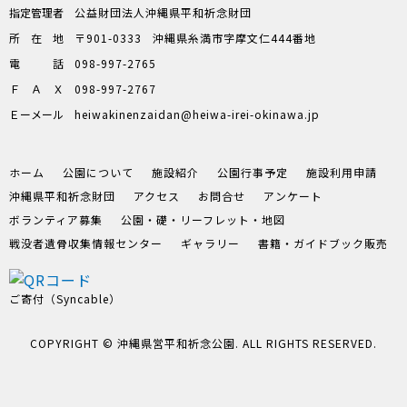
指定管理者
公益財団法人沖縄県平和祈念財団
所在地
〒901-0333
沖縄県糸満市字摩文仁444番地
電話
098-997-2765
ＦＡＸ
098-997-2767
Ｅーメール
heiwakinenzaidan
heiwa-irei-okinawa.jp
ホーム
公園について
施設紹介
公園行事予定
施設利用申請
沖縄県平和祈念財団
アクセス
お問合せ
アンケート
ボランティア募集
公園・礎・リーフレット・地図
戦没者遺骨収集情報センター
ギャラリー
書籍・ガイドブック販売
ご寄付（Syncable）
COPYRIGHT © 沖縄県営平和祈念公園. ALL RIGHTS RESERVED.