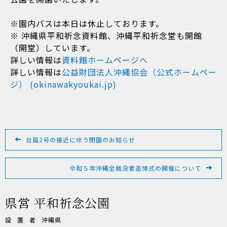
※園内バスは本日は休止しております。
※ 沖縄県平和祈念資料館、沖縄平和祈念堂も開館
（開堂）しています。
詳しい情報は
資料館ホームページへ
詳しい情報は
公益財団法人沖縄協会（公式ホームペー
ジ） (okinawakyoukai.jp)
投
稿
台風2号の接近に伴う閉園のお知らせ
ナ
ビ
令和５年沖縄全戦没者追悼式の開催について
ゲ
ー
県営 平和祈念公園
シ
ョ
設置者
沖縄県
ン