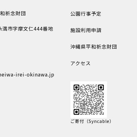
和祈念財団
公園行事予定
糸満市字摩文仁444番地
施設利用申請
沖縄県平和祈念財団
アクセス
heiwa-irei-okinawa.jp
ご寄付（Syncable）