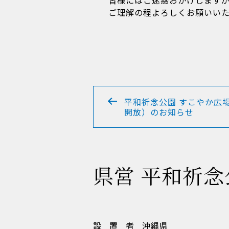
皆様にはご迷惑おかけします
ご理解の程よろしくお願いい
投
平和祈念公園 すこやか広
稿
開放）のお知らせ
ナ
ビ
ゲ
ー
シ
県営 平和祈念
ョ
ン
設置者
沖縄県