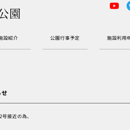
公園
施設紹介
公園行事予定
施設利用
らせ
2号接近の為、