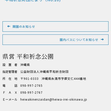
投
開園のお知らせ
稿
ナ
ビ
園内バスについてお知らせ
ゲ
ー
県営 平和祈念公園
シ
ョ
設置者
沖縄県
ン
指定管理者
公益財団法人沖縄県平和祈念財団
所在地
〒901-0333
沖縄県糸満市字摩文仁444番地
電話
098-997-2765
ＦＡＸ
098-997-2767
Ｅーメール
heiwakinenzaidan
heiwa-irei-okinawa.jp