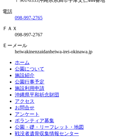
〒901-0333
沖縄県糸満市字摩文仁444番地
電話
098-997-2765
ＦＡＸ
098-997-2767
Ｅーメール
heiwakinenzaidan
heiwa-irei-okinawa.jp
ホーム
公園について
施設紹介
公園行事予定
施設利用申請
沖縄県平和祈念財団
アクセス
お問合せ
アンケート
ボランティア募集
公園・礎・リーフレット・地図
戦没者遺骨収集情報センター