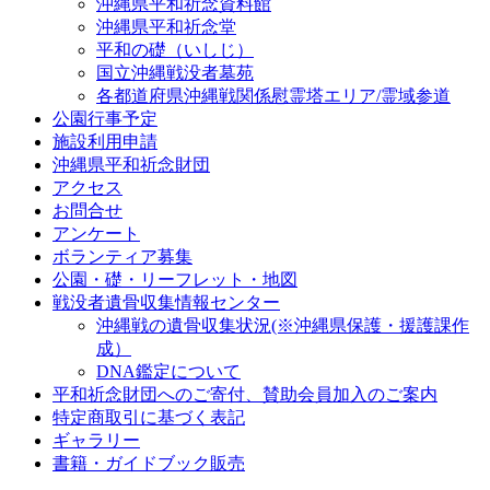
沖縄県平和祈念資料館
沖縄県平和祈念堂
平和の礎（いしじ）
国立沖縄戦没者墓苑
各都道府県沖縄戦関係慰霊塔エリア/霊域参道
公園行事予定
施設利用申請
沖縄県平和祈念財団
アクセス
お問合せ
アンケート
ボランティア募集
公園・礎・リーフレット・地図
戦没者遺骨収集情報センター
沖縄戦の遺骨収集状況(※沖縄県保護・援護課作
成）
DNA鑑定について
平和祈念財団へのご寄付、賛助会員加入のご案内
特定商取引に基づく表記
ギャラリー
書籍・ガイドブック販売