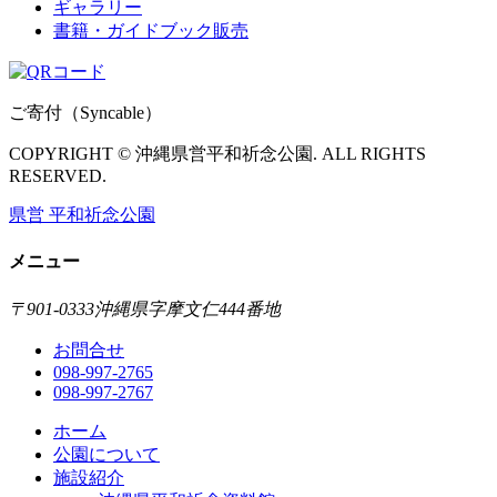
ギャラリー
書籍・ガイドブック販売
ご寄付（Syncable）
COPYRIGHT © 沖縄県営平和祈念公園. ALL RIGHTS
RESERVED.
県営 平和祈念公園
メニュー
〒901-0333
沖縄県字摩文仁444番地
お問合せ
098-997-2765
098-997-2767
ホーム
公園について
施設紹介